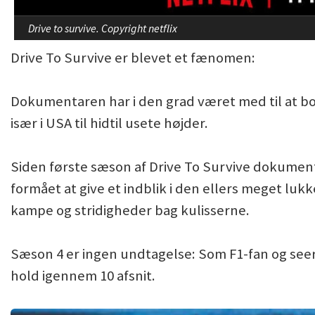
Drive to survive. Copyright netflix
Drive To Survive er blevet et fænomen:
Dokumentaren har i den grad været med til at b
især i USA til hidtil usete højder.
Siden første sæson af Drive To Survive dokumen
formået at give et indblik i den ellers meget luk
kampe og stridigheder bag kulisserne.
Sæson 4 er ingen undtagelse: Som F1-fan og seer
hold igennem 10 afsnit.