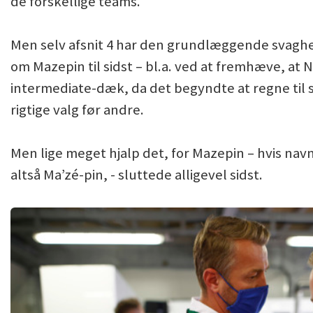
de forskellige teams.
Men selv afsnit 4 har den grundlæggende svaghed, 
om Mazepin til sidst – bl.a. ved at fremhæve, at Nik
intermediate-dæk, da det begyndte at regne til 
rigtige valg før andre.
Men lige meget hjalp det, for Mazepin – hvis nav
altså Ma’zé-pin, - sluttede alligevel sidst.