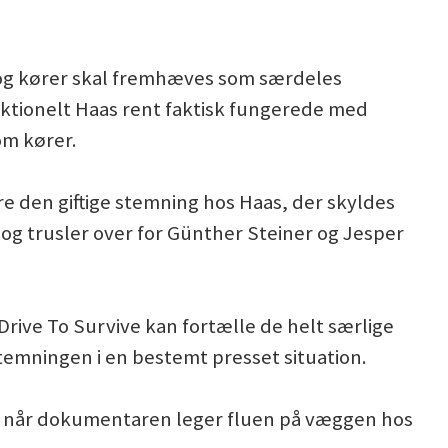
r og kører skal fremhæves som særdeles
nktionelt Haas rent faktisk fungerede med
om kører.
 den giftige stemning hos Haas, der skyldes
og trusler over for Günther Steiner og Jesper
 Drive To Survive kan fortælle de helt særlige
temningen i en bestemt presset situation.
st, når dokumentaren leger fluen på væggen hos