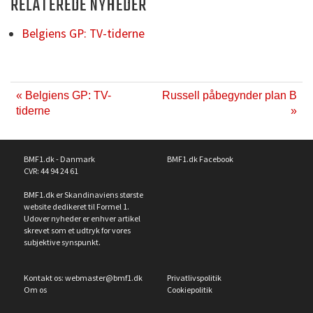
RELATEREDE NYHEDER
Belgiens GP: TV-tiderne
« Belgiens GP: TV-
Russell påbegynder plan B
tiderne
»
BMF1.dk - Danmark
BMF1.dk Facebook
CVR: 44 94 24 61
BMF1.dk er Skandinaviens største
website dedikeret til Formel 1.
Udover nyheder er enhver artikel
skrevet som et udtryk for vores
subjektive synspunkt.
Kontakt os:
webmaster@bmf1.dk
Privatlivspolitik
Om os
Cookiepolitik