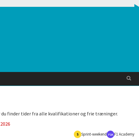
Søg
 finder tider fra alle kvalifikationer og frie træninger.
2026
Sprint-weekend
F1 Academy
S
F1A