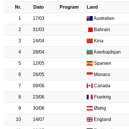
Nr.
Dato
Program
Land
1
17/03
Australien
2
31/03
Bahrain
3
14/04
Kina
4
28/04
Aserbajdsjan
5
12/05
Spanien
6
26/05
Monaco
7
09/06
Canada
8
23/06
Frankrig
9
30/06
Østrig
10
14/07
England