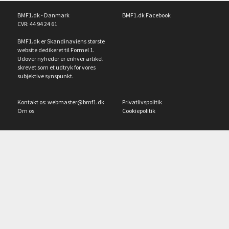
BMF1.dk - Danmark
BMF1.dk Facebook
CVR: 44 94 24 61
BMF1.dk er Skandinaviens største
website dedikeret til Formel 1.
Udover nyheder er enhver artikel
skrevet som et udtryk for vores
subjektive synspunkt.
Kontakt os:
webmaster@bmf1.dk
Privatlivspolitik
Om os
Cookiepolitik