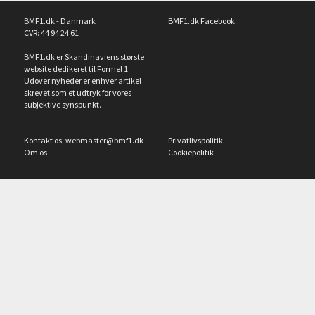
BMF1.dk - Danmark
BMF1.dk Facebook
CVR: 44 94 24 61
BMF1.dk er Skandinaviens største
website dedikeret til Formel 1.
Udover nyheder er enhver artikel
skrevet som et udtryk for vores
subjektive synspunkt.
Kontakt os:
webmaster@bmf1.dk
Privatlivspolitik
Om os
Cookiepolitik