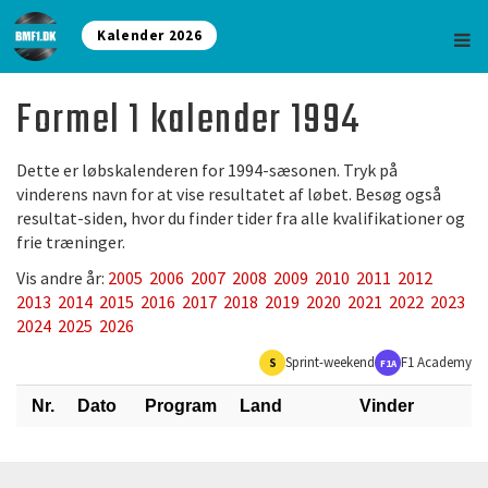
Kalender 2026
Formel 1 kalender 1994
Dette er løbskalenderen for 1994-sæsonen. Tryk på
vinderens navn for at vise resultatet af løbet. Besøg også
resultat-siden, hvor du finder tider fra alle kvalifikationer og
frie træninger.
Vis andre år:
2005
2006
2007
2008
2009
2010
2011
2012
2013
2014
2015
2016
2017
2018
2019
2020
2021
2022
2023
2024
2025
2026
Sprint-weekend
F1 Academy
S
F1A
Nr.
Dato
Program
Land
Vinder