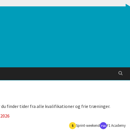
Søg
 finder tider fra alle kvalifikationer og frie træninger.
2026
Sprint-weekend
F1 Academy
S
F1A