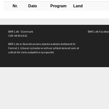
Nr.
Dato
Program
Land
BMF1.dk - Danmark
BMF1.dk Facebo
CVR: 44 94 24 61
BMF1.dk er Skandinaviens største website dedikeret til
Formel 1. Udover nyheder er enhver artikel skrevet som et
udtryk for vores subjektive synspunkt.