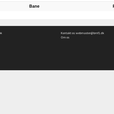
Bane
ok
Kontakt os:
webmaster@bmf1.dk
Om os