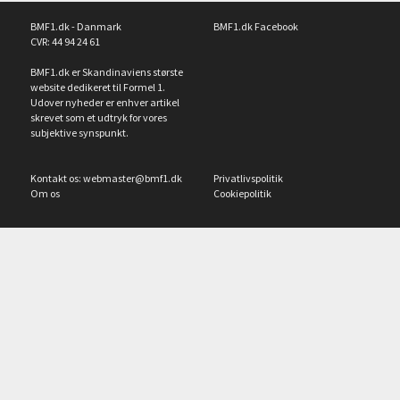
BMF1.dk - Danmark
BMF1.dk Facebook
CVR: 44 94 24 61
BMF1.dk er Skandinaviens største
website dedikeret til Formel 1.
Udover nyheder er enhver artikel
skrevet som et udtryk for vores
subjektive synspunkt.
Kontakt os:
webmaster@bmf1.dk
Privatlivspolitik
Om os
Cookiepolitik