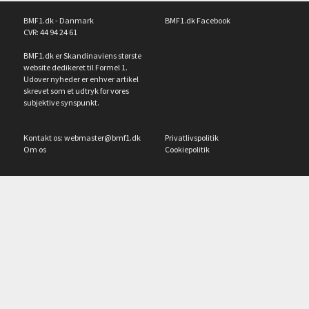
BMF1.dk - Danmark
BMF1.dk Facebook
CVR: 44 94 24 61
BMF1.dk er Skandinaviens største
website dedikeret til Formel 1.
Udover nyheder er enhver artikel
skrevet som et udtryk for vores
subjektive synspunkt.
Kontakt os:
webmaster@bmf1.dk
Privatlivspolitik
Om os
Cookiepolitik