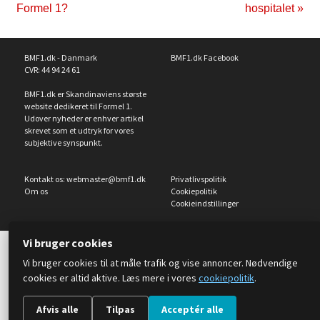
Formel 1?
hospitalet »
BMF1.dk - Danmark
BMF1.dk Facebook
CVR: 44 94 24 61
BMF1.dk er Skandinaviens største
website dedikeret til Formel 1.
Udover nyheder er enhver artikel
skrevet som et udtryk for vores
subjektive synspunkt.
Kontakt os:
webmaster@bmf1.dk
Privatlivspolitik
Om os
Cookiepolitik
Cookieindstillinger
Vi bruger cookies
Vi bruger cookies til at måle trafik og vise annoncer. Nødvendige
cookies er altid aktive. Læs mere i vores
cookiepolitik
.
Afvis alle
Tilpas
Acceptér alle