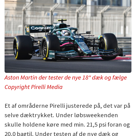
Aston Martin der tester de nye 18" dæk og fælge
Copyright Pirelli Media
Et af områderne Pirelli justerede på, det var på
selve dæktrykket. Under løbsweekenden
skulle holdene køre med min. 21,5 psi foran og
20,0 bagtil. Under testen af de nye dæk og