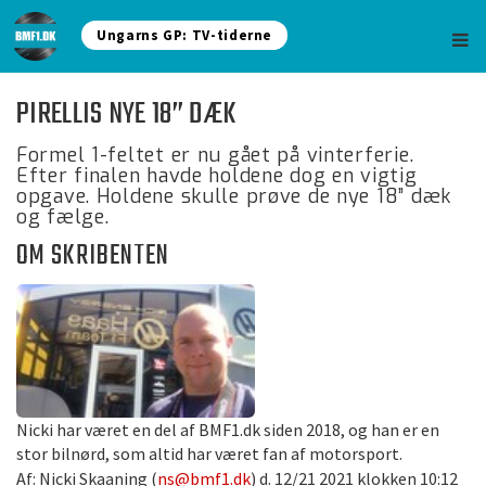
Ungarns GP: TV-tiderne
PIRELLIS NYE 18” DÆK
Formel 1-feltet er nu gået på vinterferie.
Efter finalen havde holdene dog en vigtig
opgave. Holdene skulle prøve de nye 18” dæk
og fælge.
OM SKRIBENTEN
Nicki har været en del af BMF1.dk siden 2018, og han er en
stor bilnørd, som altid har været fan af motorsport.
Af: Nicki Skaaning (
ns@bmf1.dk
) d. 12/21 2021 klokken 10:12