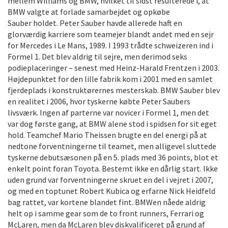
mellem Williams og BMW, hvilket til sidst resulterede i, at
BMW valgte at forlade samarbejdet og opkøbe
Sauber holdet. Peter Sauber havde allerede haft en
glorværdig karriere som teamejer blandt andet med en sejr
for Mercedes i Le Mans, 1989. I 1993 trådte schweizeren ind i
Formel 1. Det blev aldrig til sejre, men derimod seks
podieplaceringer – senest med Heinz-Harald Frentzen i 2003.
Højdepunktet for den lille fabrik kom i 2001 med en samlet
fjerdeplads i konstruktørernes mesterskab. BMW Sauber blev
en realitet i 2006, hvor tyskerne købte Peter Saubers
livsværk. Ingen af parterne var novicer i Formel 1, men det
var dog første gang, at BMW alene stod i spidsen for sit eget
hold. Teamchef Mario Theissen brugte en del energi på at
nedtone forventningerne til teamet, men alligevel sluttede
tyskerne debutsæsonen på en 5. plads med 36 points, blot et
enkelt point foran Toyota. Bestemt ikke en dårlig start. Ikke
uden grund var forventningerne skruet en del i vejret i 2007,
og med en toptunet Robert Kubica og erfarne Nick Heidfeld
bag rattet, var kortene blandet fint. BMWen nåede aldrig
helt op i samme gear som de to front runners, Ferrari og
McLaren, men da McLaren blev diskvalificeret på grund af