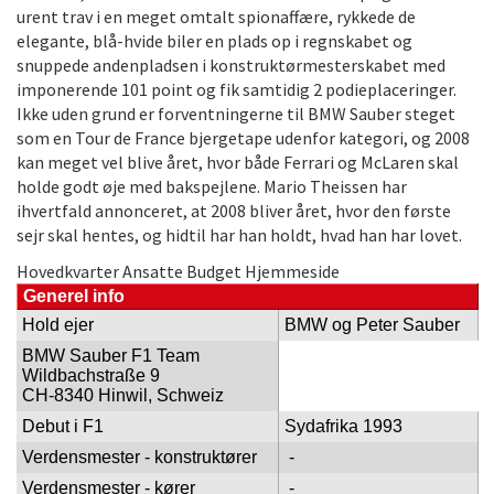
urent trav i en meget omtalt spionaffære, rykkede de
elegante, blå-hvide biler en plads op i regnskabet og
snuppede andenpladsen i konstruktørmesterskabet med
imponerende 101 point og fik samtidig 2 podieplaceringer.
Ikke uden grund er forventningerne til BMW Sauber steget
som en Tour de France bjergetape udenfor kategori, og 2008
kan meget vel blive året, hvor både Ferrari og McLaren skal
holde godt øje med bakspejlene. Mario Theissen har
ihvertfald annonceret, at 2008 bliver året, hvor den første
sejr skal hentes, og hidtil har han holdt, hvad han har lovet.
Hovedkvarter
Ansatte
Budget
Hjemmeside
Generel info
Hold ejer
BMW og Peter Sauber
BMW Sauber F1 Team
Wildbachstraße 9
CH-8340 Hinwil, Schweiz
Debut i F1
Sydafrika 1993
Verdensmester - konstruktører
-
Verdensmester - kører
-