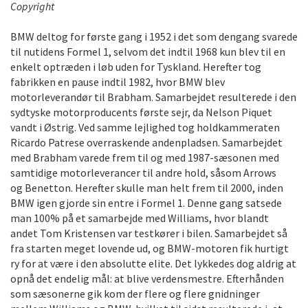
Copyright
BMW deltog for første gang i 1952 i det som dengang svarede
til nutidens Formel 1, selvom det indtil 1968 kun blev til en
enkelt optræden i løb uden for Tyskland. Herefter tog
fabrikken en pause indtil 1982, hvor BMW blev
motorleverandør til Brabham. Samarbejdet resulterede i den
sydtyske motorproducents første sejr, da Nelson Piquet
vandt i Østrig. Ved samme lejlighed tog holdkammeraten
Ricardo Patrese overraskende andenpladsen. Samarbejdet
med Brabham varede frem til og med 1987-sæsonen med
samtidige motorleverancer til andre hold, såsom Arrows
og Benetton. Herefter skulle man helt frem til 2000, inden
BMW igen gjorde sin entre i Formel 1. Denne gang satsede
man 100% på et samarbejde med Williams, hvor blandt
andet Tom Kristensen var testkører i bilen. Samarbejdet så
fra starten meget lovende ud, og BMW-motoren fik hurtigt
ry for at være i den absolutte elite. Det lykkedes dog aldrig at
opnå det endelig mål: at blive verdensmestre. Efterhånden
som sæsonerne gik kom der flere og flere gnidninger