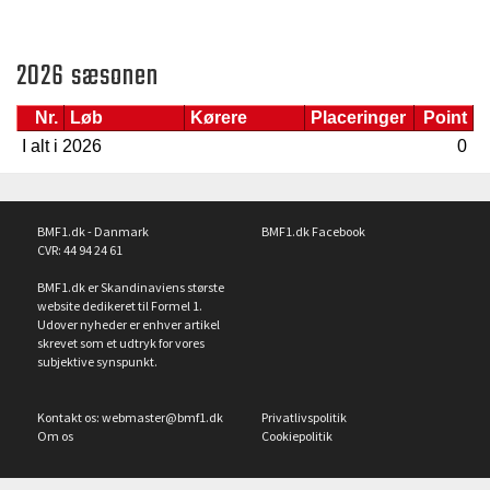
2026 sæsonen
Nr.
Løb
Kørere
Placeringer
Point
I alt i 2026
0
BMF1.dk - Danmark
BMF1.dk Facebook
CVR: 44 94 24 61
BMF1.dk er Skandinaviens største
website dedikeret til Formel 1.
Udover nyheder er enhver artikel
skrevet som et udtryk for vores
subjektive synspunkt.
Kontakt os:
webmaster@bmf1.dk
Privatlivspolitik
Om os
Cookiepolitik