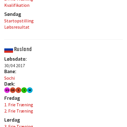
Kvalifikation
Søndag
Startopstilling
Løbsresultat
Rusland
Løbsdato:
30/04 2017
Bane:
Sochi
Dæk:
US
SS
S
I
W
Fredag
1. Frie Træning
2. Frie Træning
Lørdag
3. Frie Træning