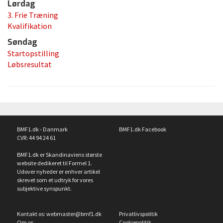
Lørdag
3. Frie Træning
Kvalifikation
Søndag
Startopstilling
Løbsresultat
BMF1.dk - Danmark
BMF1.dk Facebook
CVR: 44 94 24 61
BMF1.dk er Skandinaviens største
website dedikeret til Formel 1.
Udover nyheder er enhver artikel
skrevet som et udtryk for vores
subjektive synspunkt.
Kontakt os:
webmaster@bmf1.dk
Privatlivspolitik
Om os
Cookiepolitik