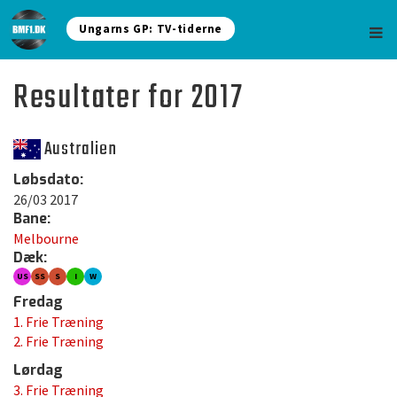
Ungarns GP: TV-tiderne
Resultater for 2017
Australien
Løbsdato:
26/03 2017
Bane:
Melbourne
Dæk:
US
SS
S
I
W
Fredag
1. Frie Træning
2. Frie Træning
Lørdag
3. Frie Træning