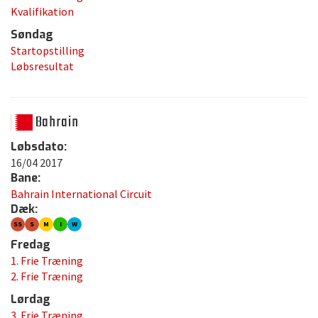
Kvalifikation
Søndag
Startopstilling
Løbsresultat
Bahrain
Løbsdato:
16/04 2017
Bane:
Bahrain International Circuit
Dæk:
SS
S
M
I
W
Fredag
1. Frie Træning
2. Frie Træning
Lørdag
3. Frie Træning