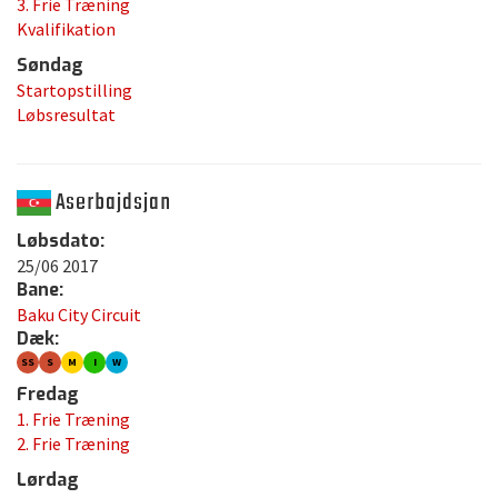
3. Frie Træning
Kvalifikation
Søndag
Startopstilling
Løbsresultat
Aserbajdsjan
Løbsdato:
25/06 2017
Bane:
Baku City Circuit
Dæk:
SS
S
M
I
W
Fredag
1. Frie Træning
2. Frie Træning
Lørdag