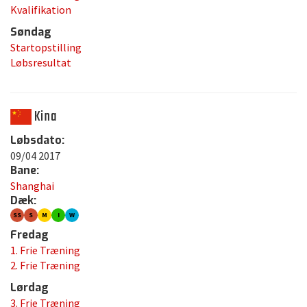
Kvalifikation
Søndag
Startopstilling
Løbsresultat
Kina
Løbsdato:
09/04 2017
Bane:
Shanghai
Dæk:
SS
S
M
I
W
Fredag
1. Frie Træning
2. Frie Træning
Lørdag
3. Frie Træning