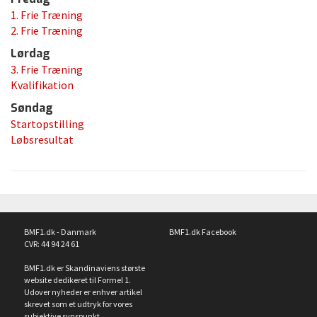
1. Frie Træning
2. Frie Træning
Lørdag
3. Frie Træning
Kvalifikation
Søndag
Startopstilling
Løbsresultat
BMF1.dk - Danmark
BMF1.dk Facebook
CVR: 44 94 24 61
BMF1.dk er Skandinaviens største
website dedikeret til Formel 1.
Udover nyheder er enhver artikel
skrevet som et udtryk for vores
subjektive synspunkt.