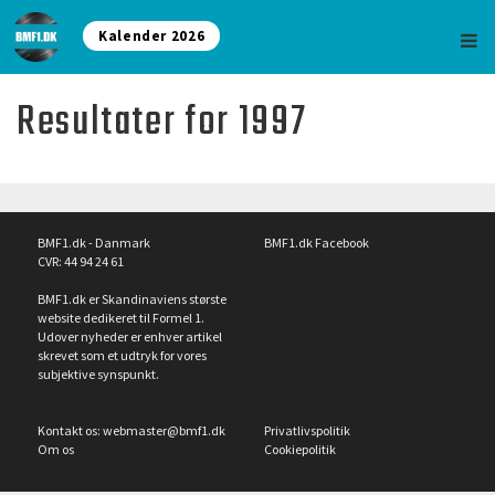
Kalender 2026
Resultater for 1997
BMF1.dk - Danmark
BMF1.dk Facebook
CVR: 44 94 24 61
BMF1.dk er Skandinaviens største
website dedikeret til Formel 1.
Udover nyheder er enhver artikel
skrevet som et udtryk for vores
subjektive synspunkt.
Kontakt os:
webmaster@bmf1.dk
Privatlivspolitik
Om os
Cookiepolitik