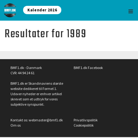
Kalender 2026
Resultater for 1989
BMF1.dk - Danmark
BMF1.dk Facebook
CVR: 44 94 24 61
BMF1.dk er Skandinaviens største
website dedikeret til Formel 1.
Udover nyheder er enhver artikel
skrevet som et udtryk for vores
subjektive synspunkt.
Kontakt os:
webmaster@bmf1.dk
Privatlivspolitik
Om os
Cookiepolitik