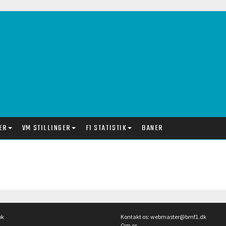
ER
VM STILLINGER
F1 STATISTIK
BANER
ok
Kontakt os:
webmaster@bmf1.dk
Om os