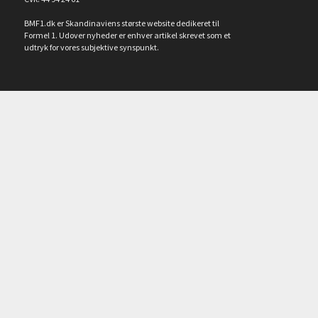
BMF1.dk er Skandinaviens største website dedikeret til
Formel 1. Udover nyheder er enhver artikel skrevet som et
udtryk for vores subjektive synspunkt.