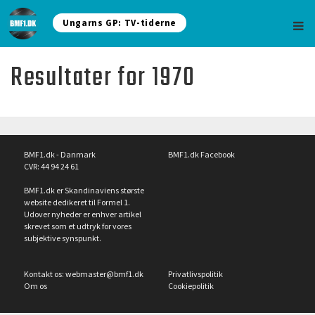
Ungarns GP: TV-tiderne
Resultater for 1970
BMF1.dk - Danmark
BMF1.dk Facebook
CVR: 44 94 24 61
BMF1.dk er Skandinaviens største
website dedikeret til Formel 1.
Udover nyheder er enhver artikel
skrevet som et udtryk for vores
subjektive synspunkt.
Kontakt os:
webmaster@bmf1.dk
Privatlivspolitik
Om os
Cookiepolitik