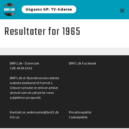
Ungarns GP: TV-tiderne
Resultater for 1965
BMF1.dk - Danmark
BMF1.dk Facebook
CVR: 44 94 24 61
BMF1.dk er Skandinaviens største
website dedikeret til Formel 1.
Udover nyheder er enhver artikel
skrevet som et udtryk for vores
subjektive synspunkt.
Kontakt os:
webmaster@bmf1.dk
Privatlivspolitik
Om os
Cookiepolitik