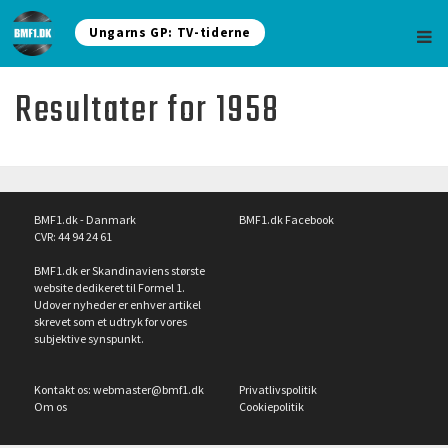
Ungarns GP: TV-tiderne
Resultater for 1958
BMF1.dk - Danmark
BMF1.dk Facebook
CVR: 44 94 24 61
BMF1.dk er Skandinaviens største
website dedikeret til Formel 1.
Udover nyheder er enhver artikel
skrevet som et udtryk for vores
subjektive synspunkt.
Kontakt os:
webmaster@bmf1.dk
Privatlivspolitik
Om os
Cookiepolitik