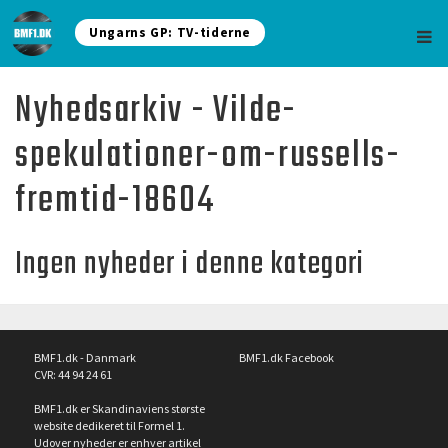
Ungarns GP: TV-tiderne
Nyhedsarkiv - Vilde-
spekulationer-om-russells-
fremtid-18604
Ingen nyheder i denne kategori
BMF1.dk - Danmark
BMF1.dk Facebook
CVR: 44 94 24 61
BMF1.dk er Skandinaviens største
website dedikeret til Formel 1.
Udover nyheder er enhver artikel