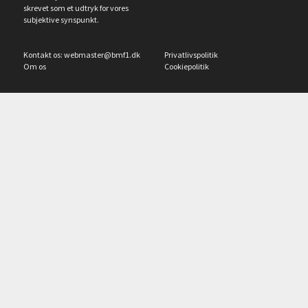
skrevet som et udtryk for vores
subjektive synspunkt.
Kontakt os:
webmaster@bmf1.dk
Privatlivspolitik
Om os
Cookiepolitik