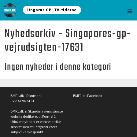
Ungarns GP: TV-tiderne
Nyhedsarkiv - Singapores-gp-
vejrudsigten-17631
Ingen nyheder i denne kategori
BMF1.dk - Danmark
BMF1.dk Facebook
CVR: 44 94 24 61
BMF1.dk er Skandinaviens største
website dedikeret til Formel 1.
Udover nyheder er enhver artikel
skrevet som et udtryk for vores
subjektive synspunkt.