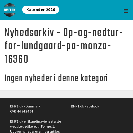
Kalender 2026
Nyhedsarkiv - Op-og-nedtur-
for-lundgaard-pa-monza-
16360
Ingen nyheder i denne kategori
BMF1.dk - Danmark
BMF1.dk Facebook
CVR: 44 94 24 61
BMF1.dk er Skandinaviens største
website dedikeret til Formel 1.
Udover nyheder er enhver artikel