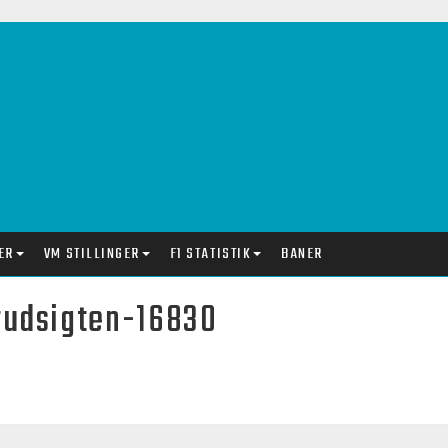
ER
VM STILLINGER
F1 STATISTIK
BANER
rudsigten-16830