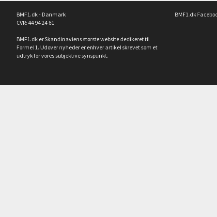
BMF1.dk - Danmark
BMF1.dk Facebo
CVR: 44 94 24 61
BMF1.dk er Skandinaviens største website dedikeret til
Formel 1. Udover nyheder er enhver artikel skrevet som et
udtryk for vores subjektive synspunkt.