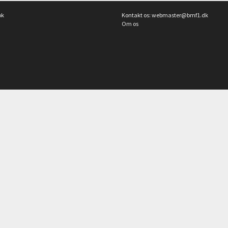
ok
Kontakt os:
webmaster@bmf1.dk
Om os