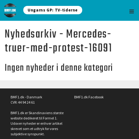
Ungarns GP: TV-tiderne
Nyhedsarkiv - Mercedes-
truer-med-protest-16091
Ingen nyheder i denne kategori
BMF1.dk - Danmark
BMF1.dk Facebook
CVR: 44 94 24 61
BMF1.dk er Skandinaviens største
website dedikeret til Formel 1.
Udover nyheder er enhver artikel
skrevet som et udtryk for vores
subjektive synspunkt.