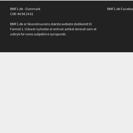
BMF1.dk - Danmark
BMF1.dk Facebo
CVR: 44 94 24 61
BMF1.dk er Skandinaviens største website dedikeret til
Formel 1. Udover nyheder er enhver artikel skrevet som et
udtryk for vores subjektive synspunkt.