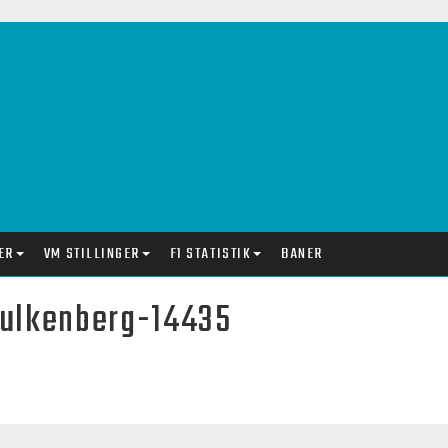
ER
VM STILLINGER
F1 STATISTIK
BANER
-hulkenberg-14435