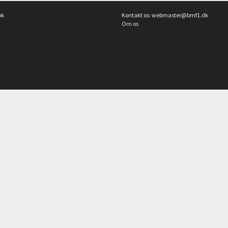
ok
Kontakt os:
webmaster@bmf1.dk
Om os