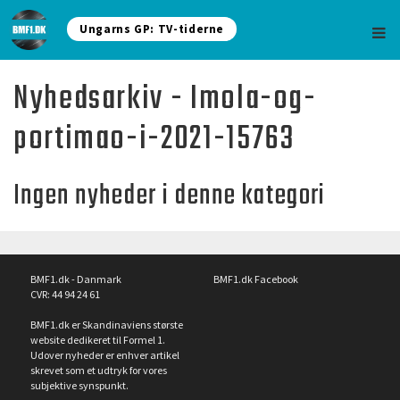
Ungarns GP: TV-tiderne
Nyhedsarkiv - Imola-og-
portimao-i-2021-15763
Ingen nyheder i denne kategori
BMF1.dk - Danmark
BMF1.dk Facebook
CVR: 44 94 24 61
BMF1.dk er Skandinaviens største
website dedikeret til Formel 1.
Udover nyheder er enhver artikel
skrevet som et udtryk for vores
subjektive synspunkt.