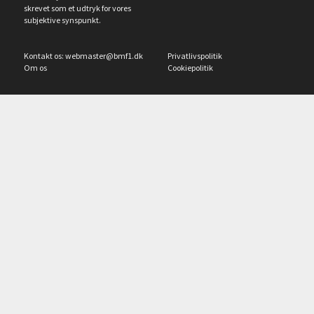
skrevet som et udtryk for vores
subjektive synspunkt.
Kontakt os:
webmaster@bmf1.dk
Privatlivspolitik
Om os
Cookiepolitik