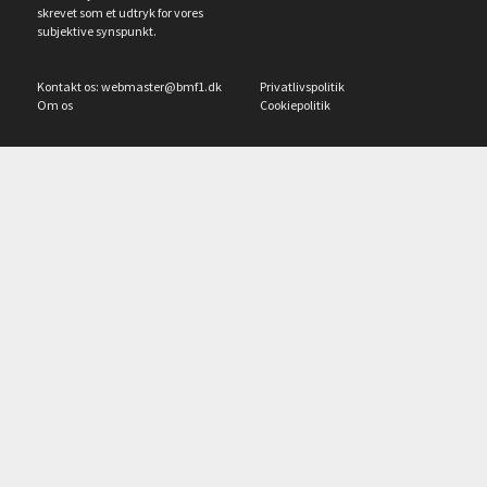
skrevet som et udtryk for vores
subjektive synspunkt.
Kontakt os:
webmaster@bmf1.dk
Privatlivspolitik
Om os
Cookiepolitik