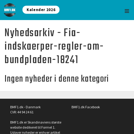
Kalender 2026
Nyhedsarkiv - Fia-
indskaerper-regler-om-
bundpladen-18241
Ingen nyheder i denne kategori
BMF1.dk - Danmark
BMF1.dk Facebook
CVR: 44 94 24 61
BMF1.dk er Skandinaviens største
website dedikeret til Formel 1.
Udover nyheder er enhver artikel