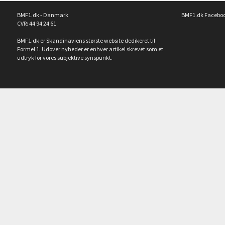
BMF1.dk - Danmark
BMF1.dk Facebo
CVR: 44 94 24 61
BMF1.dk er Skandinaviens største website dedikeret til
Formel 1. Udover nyheder er enhver artikel skrevet som et
udtryk for vores subjektive synspunkt.