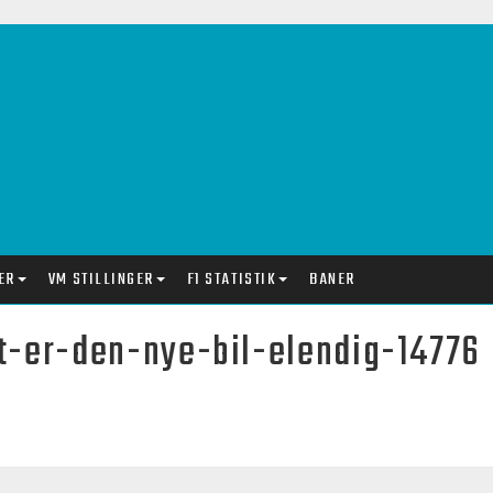
ER
VM STILLINGER
F1 STATISTIK
BANER
et-er-den-nye-bil-elendig-14776