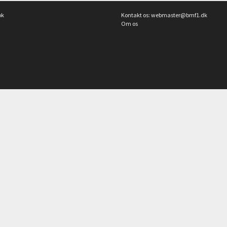
ok
Kontakt os:
webmaster@bmf1.dk
Om os