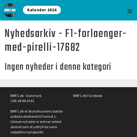
Kalender 2026
Nyhedsarkiv - F1-forlaenger-
med-pirelli-17682
Ingen nyheder i denne kategori
BMF1.dk - Danmark
BMF1.dk Facebook
CVR: 44 94 24 61
BMF1.dk er Skandinaviens største
website dedikeret til Formel 1.
Udover nyheder er enhver artikel
skrevet som et udtryk for vores
subjektive synspunkt.