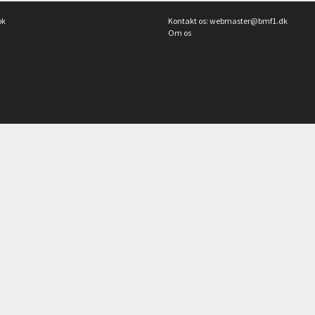
ok
Kontakt os:
webmaster@bmf1.dk
Om os