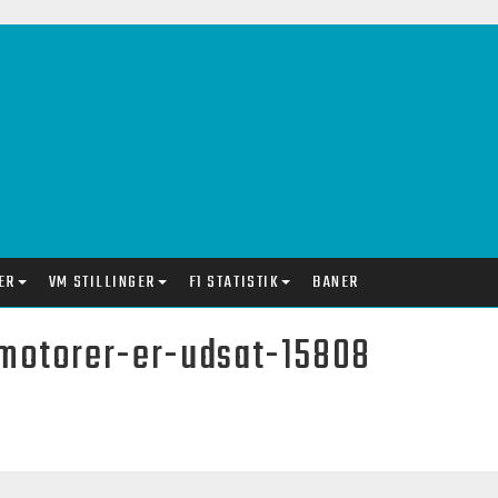
ER
VM STILLINGER
F1 STATISTIK
BANER
motorer-er-udsat-15808