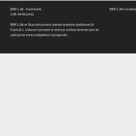
BMF1.dk - Danmark
BMF1.dk Facebo
CVR: 44 94 24 61
BMF1.dk er Skandinaviens største website dedikeret til
Formel 1. Udover nyheder er enhver artikel skrevet som et
udtryk for vores subjektive synspunkt.