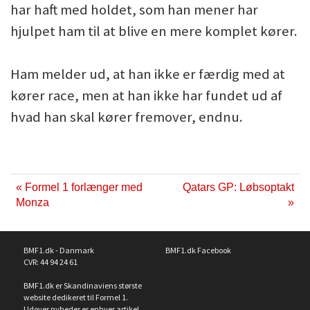
har haft med holdet, som han mener har
hjulpet ham til at blive en mere komplet kører.
Ham melder ud, at han ikke er færdig med at
kører race, men at han ikke har fundet ud af
hvad han skal kører fremover, endnu.
« Formel 1 forlænger med
Qatars GP: Løbsoptakt
Monza
»
BMF1.dk - Danmark
BMF1.dk Facebook
CVR: 44 94 24 61
BMF1.dk er Skandinaviens største
website dedikeret til Formel 1.
Udover nyheder er enhver artikel