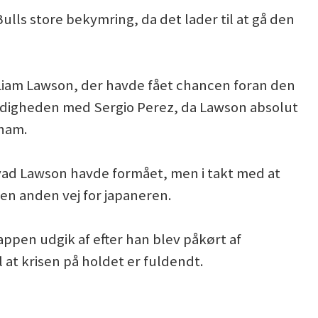
lls store bekymring, da det lader til at gå den
r Liam Lawson, der havde fået chancen foran den
odigheden med Sergio Perez, da Lawson absolut
 ham.
vad Lawson havde formået, men i takt med at
den anden vej for japaneren.
tappen udgik af efter han blev påkørt af
l at krisen på holdet er fuldendt.