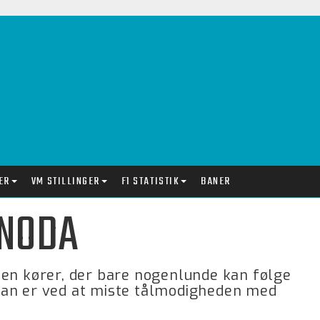
ER
VM STILLINGER
F1 STATISTIK
BANER
UNODA
 en kører, der bare nogenlunde kan følge
man er ved at miste tålmodigheden med