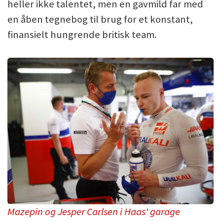
heller ikke talentet, men en gavmild far med
en åben tegnebog til brug for et konstant,
finansielt hungrende britisk team.
Mazepin og Jesper Carlsen i Haas' garage