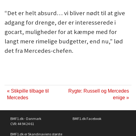
“Det er helt absurd… vi bliver nødt til at give
adgang for drenge, der er interesserede i
gocart, muligheder for at kæmpe med for
langt mere rimelige budgetter, end nu,” lød
det fra Mercedes-chefen.
« Stikpille tilbage til
Rygte: Russell og Mercedes
Mercedes
enige »
BMF1.dk - Danmark
BMF1.dk Facebook
CVR: 44 94 24 61
BMF1.dk er Skandinaviens største