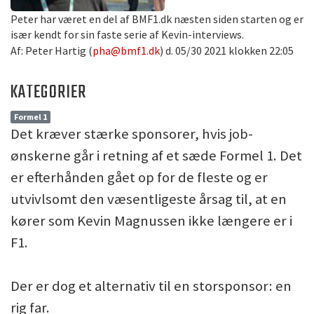
Peter har været en del af BMF1.dk næsten siden starten og er
især kendt for sin faste serie af Kevin-interviews.
Af: Peter Hartig (
pha@bmf1.dk
) d. 05/30 2021 klokken 22:05
KATEGORIER
Formel 1
Det kræver stærke sponsorer, hvis job-
ønskerne går i retning af et sæde Formel 1. Det
er efterhånden gået op for de fleste og er
utvivlsomt den væsentligeste årsag til, at en
kører som Kevin Magnussen ikke længere er i
F1.
Der er dog et alternativ til en storsponsor: en
rig far.