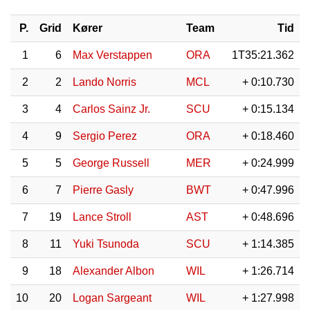
P.
Grid
Kører
Team
Tid
1
6
Max Verstappen
ORA
1T35:21.362
2
2
Lando Norris
MCL
+ 0:10.730
3
4
Carlos Sainz Jr.
SCU
+ 0:15.134
4
9
Sergio Perez
ORA
+ 0:18.460
5
5
George Russell
MER
+ 0:24.999
6
7
Pierre Gasly
BWT
+ 0:47.996
7
19
Lance Stroll
AST
+ 0:48.696
8
11
Yuki Tsunoda
SCU
+ 1:14.385
9
18
Alexander Albon
WIL
+ 1:26.714
10
20
Logan Sargeant
WIL
+ 1:27.998