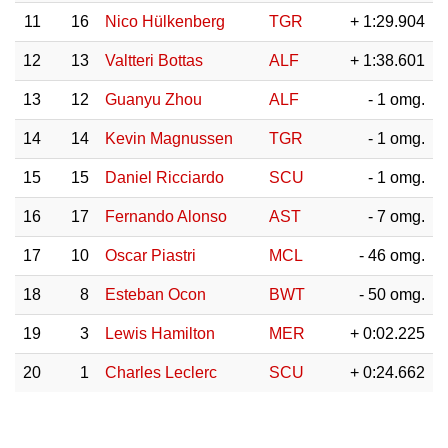
11
16
Nico Hülkenberg
TGR
+ 1:29.904
12
13
Valtteri Bottas
ALF
+ 1:38.601
13
12
Guanyu Zhou
ALF
- 1 omg.
14
14
Kevin Magnussen
TGR
- 1 omg.
15
15
Daniel Ricciardo
SCU
- 1 omg.
16
17
Fernando Alonso
AST
- 7 omg.
17
10
Oscar Piastri
MCL
- 46 omg.
18
8
Esteban Ocon
BWT
- 50 omg.
19
3
Lewis Hamilton
MER
+ 0:02.225
20
1
Charles Leclerc
SCU
+ 0:24.662