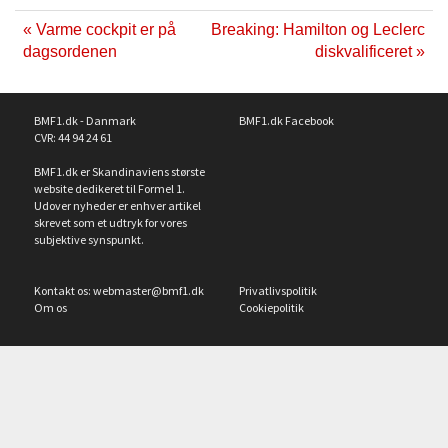
« Varme cockpit er på
Breaking: Hamilton og Leclerc
dagsordenen
diskvalificeret »
BMF1.dk - Danmark
BMF1.dk Facebook
CVR: 44 94 24 61
BMF1.dk er Skandinaviens største
website dedikeret til Formel 1.
Udover nyheder er enhver artikel
skrevet som et udtryk for vores
subjektive synspunkt.
Kontakt os:
webmaster@bmf1.dk
Privatlivspolitik
Om os
Cookiepolitik