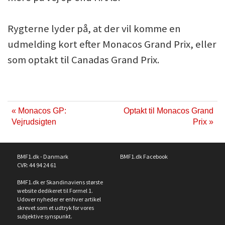
Rygterne lyder på, at der vil komme en
udmelding kort efter Monacos Grand Prix, eller
som optakt til Canadas Grand Prix.
« Monacos GP:
Optakt til Monacos Grand
Vejrudsigten
Prix »
BMF1.dk - Danmark
BMF1.dk Facebook
CVR: 44 94 24 61
BMF1.dk er Skandinaviens største
website dedikeret til Formel 1.
Udover nyheder er enhver artikel
skrevet som et udtryk for vores
subjektive synspunkt.