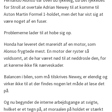
Fernando Alonso var oven ud lykkelig, da det lykkedes
for Stroll at overtale Adrian Newey til at komme til
Aston Martin Formel 1-holdet, men det har vist sig at
være noget af en fuser.
Problemerne lader til at hobe sig op.
Honda har leveret det mareridt af en motor, som
Alonso frygtede mest. En motor der ryster så
voldsomt, at de har været nød til at neddrosle den, for
at kørerne ikke fik nærveskader.
Balancen i bilen, som må tilskrives Newey, er elendig og
virker ikke til at der findes nogen let måde at løse det
på.
Og nu begynder de interne arbejdsgange at svigte,
hvilket er et tegn på, at moraalen på holdet er stærkt