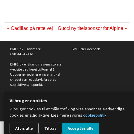
« Cadillac på rette vej
Gucci ny titelsponsor for Alpine »
BMF1.dk - Danmark
BMF1.dk Facebook
CVR: 44 94 24 61
BMF1.dk er Skandinaviens største
website dedikeret til Formel 1.
Udover nyheder er enhver artikel
skrevet som et udtryk for vores
subjektive synspunkt.
Vi bruger cookies
Kontakt os:
webmaster@bmf1.dk
Privatlivspolitik
Om os
Cookiepolitik
Vi bruger cookies til at måle trafik og vise annoncer. Nødvendige
Cookieindstillinger
cookies er altid aktive. Læs mere i vores
cookiepolitik
.
Afvis alle
Tilpas
Acceptér alle