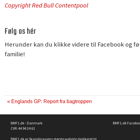
Copyright Red Bull Contentpool
Følg os hér
Herunder kan du klikke videre til Facebook og fø
familie!
« Englands GP: Report fra bagtroppen
BMF1.dk - Danmark
BMF1.dk Facebo
CVR: 44 94 24 61
BMF1.dk er Skandinaviens største website dedikeret til