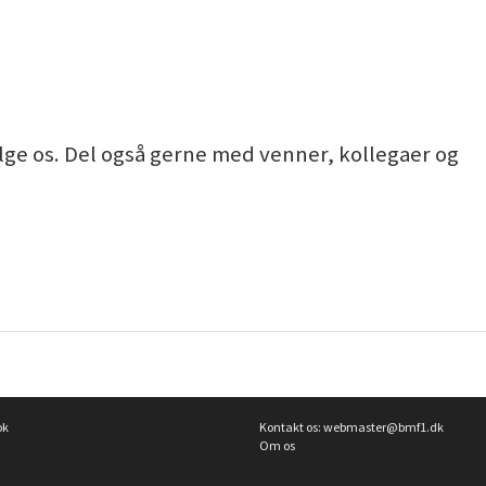
lge os. Del også gerne med venner, kollegaer og
ok
Kontakt os:
webmaster@bmf1.dk
Om os