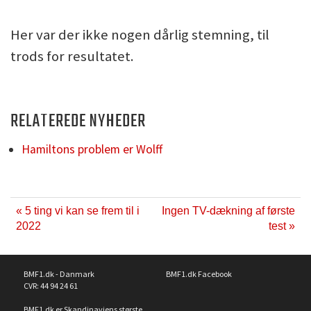
Her var der ikke nogen dårlig stemning, til
trods for resultatet.
RELATEREDE NYHEDER
Hamiltons problem er Wolff
« 5 ting vi kan se frem til i
Ingen TV-dækning af første
2022
test »
BMF1.dk - Danmark
BMF1.dk Facebook
CVR: 44 94 24 61
BMF1.dk er Skandinaviens største