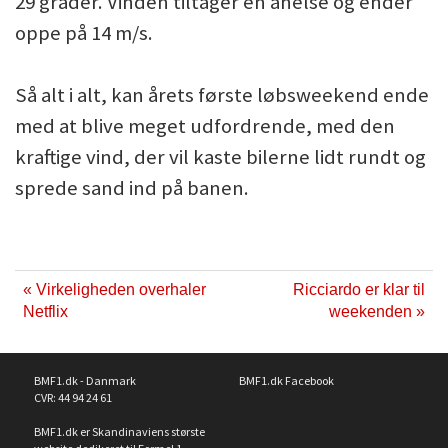
29 grader. Vinden tiltager en anelse og ender
oppe på 14 m/s.
Så alt i alt, kan årets første løbsweekend ende
med at blive meget udfordrende, med den
kraftige vind, der vil kaste bilerne lidt rundt og
sprede sand ind på banen.
« Virkeligheden overhaler
Ricciardo er klar til
Netflix
weekenden »
BMF1.dk - Danmark
BMF1.dk Facebook
CVR: 44 94 24 61
BMF1.dk er Skandinaviens største