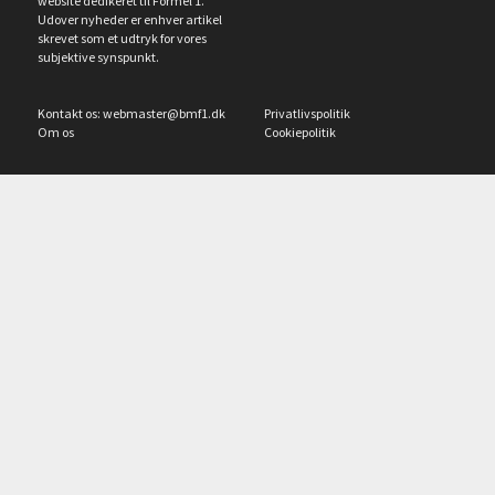
website dedikeret til Formel 1.
Udover nyheder er enhver artikel
skrevet som et udtryk for vores
subjektive synspunkt.
Kontakt os:
webmaster@bmf1.dk
Privatlivspolitik
Om os
Cookiepolitik