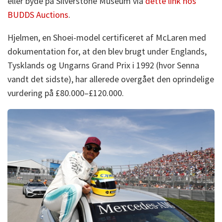
eller byde på Silverstone Museum via
dette link hos
BUDDS Auctions
.
Hjelmen, en Shoei-model certificeret af McLaren med
dokumentation for, at den blev brugt under Englands,
Tysklands og Ungarns Grand Prix i 1992 (hvor Senna
vandt det sidste), har allerede overgået den oprindelige
vurdering på £80.000–£120.000.