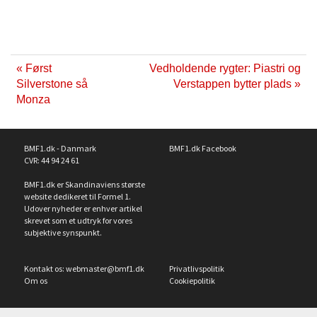
« Først
Vedholdende rygter: Piastri og
Silverstone så
Verstappen bytter plads »
Monza
BMF1.dk - Danmark
BMF1.dk Facebook
CVR: 44 94 24 61
BMF1.dk er Skandinaviens største
website dedikeret til Formel 1.
Udover nyheder er enhver artikel
skrevet som et udtryk for vores
subjektive synspunkt.
Kontakt os:
webmaster@bmf1.dk
Privatlivspolitik
Om os
Cookiepolitik